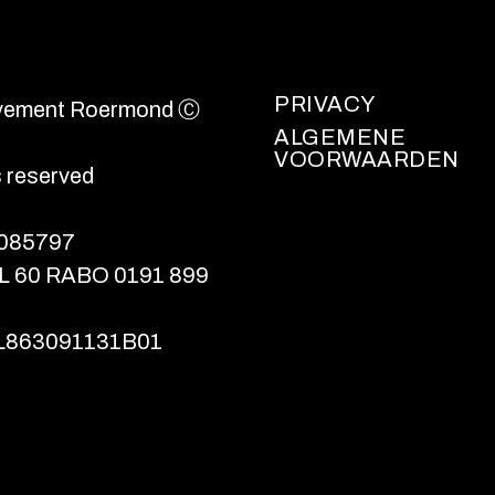
PRIVACY
vement Roermond Ⓒ
ALGEMENE
VOORWAARDEN
ts reserved
4085797
L 60 RABO 0191 899
L863091131B01