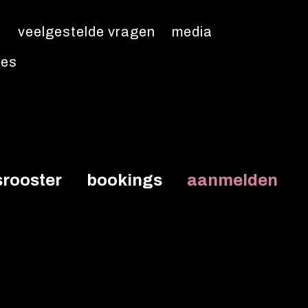
t
veelgestelde vragen
media
res
srooster
bookings
aanmelden