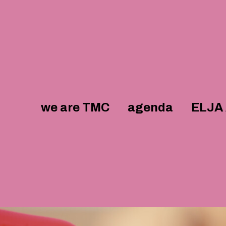
we are TMC
agenda
ELJA 