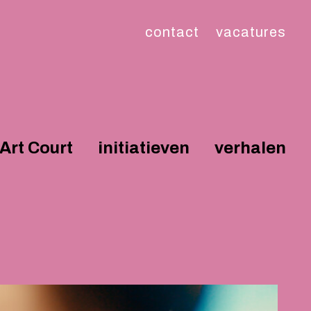
contact
vacatures
Art Court
initiatieven
verhalen